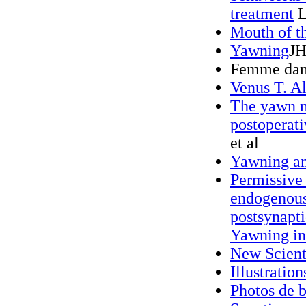
treatment
L
Mouth of th
Yawning
JH
Femme dans
Venus T. A
The yawn m
postoperat
et al
Yawning an
Permissive 
endogenous
postsynapt
Yawning in
New Scient
Illustratio
Photos de b