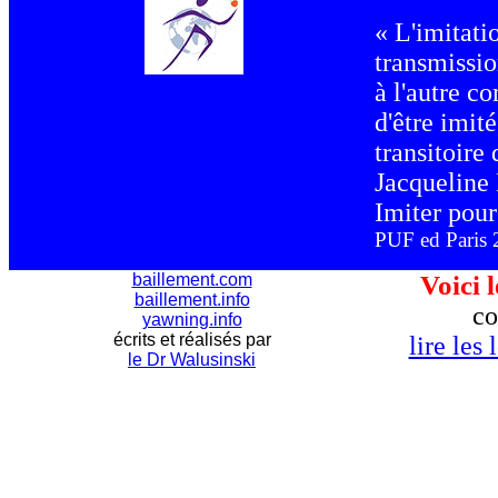
« L'imitati
transmissio
à l'autre c
d'être imit
transitoire
Jacqueline
Imiter pour
PUF ed Paris
baillement.com
Voici 
baillement.info
co
yawning.info
écrits et réalisés par
lire les
le Dr Walusinski