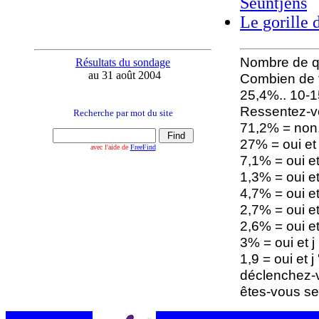
Seuntjens
Le gorille 
Nombre de qu
Résultats du sondage
au 31 août 2004
Combien de f
25,4%.. 10-1
Ressentez-vo
Recherche par mot du site
71,2% = non,
27% = oui et
avec l'aide de
FreeFind
7,1% = oui e
1,3% = oui et
4,7% = oui e
2,7% = oui et
2,6% = oui e
3% = oui et j
1,9 = oui et j
déclenchez-v
êtes-vous se