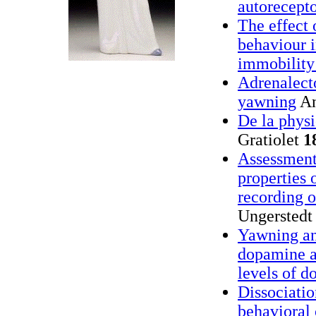
autorecepto
The effect 
behaviour 
immobility 
Adrenalect
yawning
An
De la phys
Gratiolet
1
Assessment
properties
recording o
Ungerstedt
Yawning an
dopamine ag
levels of 
Dissociatio
behavioral