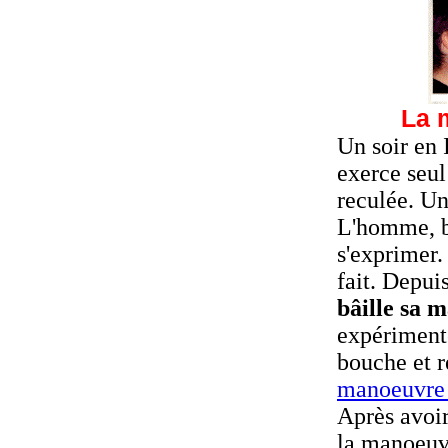
La 
Un soir en 
exerce seul
reculée. Un
L'homme, b
s'exprimer.
fait. Depui
bâille sa 
expérimenté
bouche et r
manoeuvre 
Après avoir
la manoeuvr