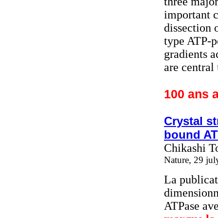
three major
important 
dissection 
type ATP-p
gradients a
are central
100 ans a
Crystal s
bound AT
Chikashi T
Nature, 29 ju
La publicat
dimensionn
ATPase ave