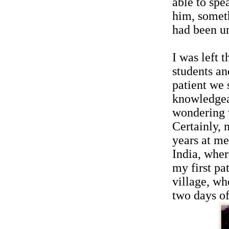
able to spe
him, someth
had been un
I was left 
students an
patient we s
knowledgeab
wondering w
Certainly, 
years at me
India, where
my first pa
village, wh
two days o