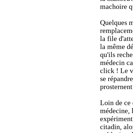
machoire qu
Quelques mo
remplaceme
la file d'a
la même dé
qu'ils rech
médecin ca
click ! Le 
se répandre
prosternent
Loin de ce 
médecine, 
expériment
citadin, al