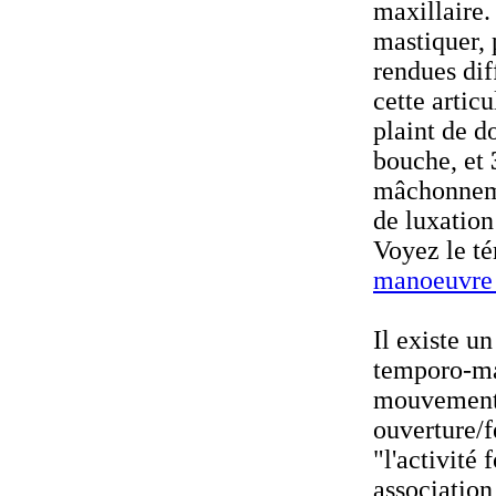
maxillaire. 
mastiquer, 
rendues dif
cette artic
plaint de d
bouche, et
mâchonneme
de luxation
Voyez le t
manoeuvre 
Il existe un
temporo-max
mouvements 
ouverture/f
"l'activité
associatio