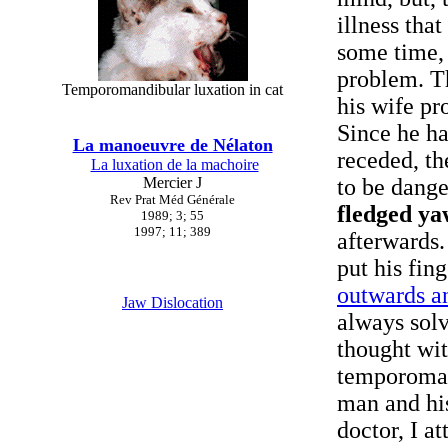
illness tha
some time, 
problem. Th
Temporomandibular luxation in cat
his wife pr
Since he ha
La manoeuvre de Nélaton
receded, th
La luxation de la machoire
Mercier J
to be dange
Rev Prat Méd Générale
fledged y
1989; 3; 55
1997; 11; 389
afterwards.
put his fin
outwards a
Jaw Dislocation
always solv
thought wit
temporoman
man and his
doctor, I a