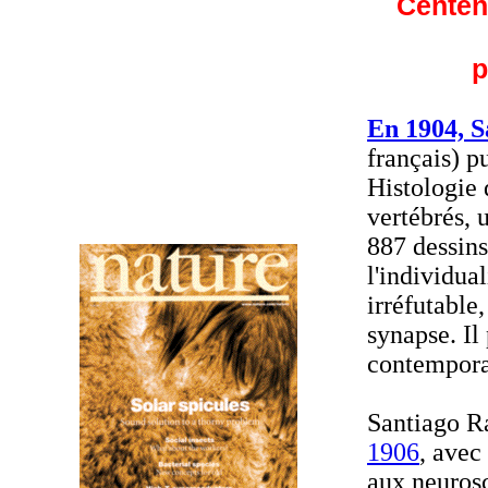
Centen
p
En 1904, S
français) p
Histologie
vertébrés, 
887 dessins
l'individua
irréfutable
synapse. Il
contempora
Santiago R
1906
, avec
aux neurosc