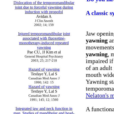
Dislocation of the temporomandibular
joint due to forceful yawning during
induction with propofol
A classic 
Avidan A
J Clin Anesth
2002; 14; 159
Jaw opening
Injured temporomandibular joint
associated with fluoxetine-
yawning
an
monotherapy-induced repeated
movements.
yawning
Pae CU, JJ Kim et al
yawning
, 
General Hospital Psychiatry
impaired i
2003; 25; 217-218
of an adult
Hazard of yawning
mouth wid
Tesfaye Y, Lal S
Canadian Med Assoc J
Yawning sta
1990; 142: 15
Hazard of yawning
temporoman
Tesfaye Y, Lal S
Nelaton's 
Canadian Med Assoc J
1991; 145; 12; 1560
A function
Integrated jaw and neck function in
man. Studies of mandibular and head-