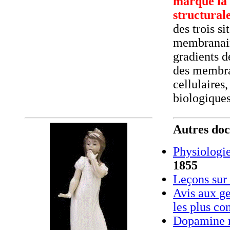
marque la 
structural
des trois s
membranair
gradients d
des membran
cellulaires
biologiques
Autres doc
Physiologi
1855
Leçons sur 
Avis aux g
les plus c
Dopamine r