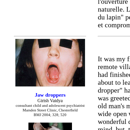
l'ouverture
naturelle.
du lapin" p
et comprom
It was my f
remote vill
had finishe
about to le
dropper" ha
Jaw droppers
was greeted
Girish Vaidya
old man's m
consultant child and adolescent psychiatrist
Marsden Street Clinic, Chesterfield
wide open 
BMJ 2004; 328; 520
wonderful d
mind, but, 