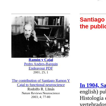
Santiago 
the publi
Ramón y Cajal
Pedro Andres-Barquin
Endeavour PDF
2001; 25; 1
The contribution of Santiago Ramon Y
In 1904, S
Cajal to functional neuroscience
Rodolfo R. Llinás
english) pu
Nature Reviews Neuroscience
Histología 
2003; 4; 77-80
vertebrados