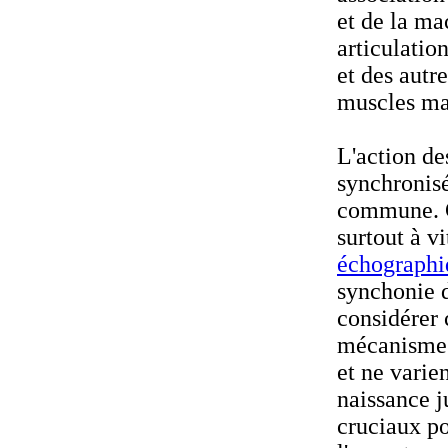
et de la ma
articulatio
et des autre
muscles mas
L'action de
synchronis
commune. C
surtout à v
échographi
synchonie d
considérer
mécanismes 
et ne varie
naissance j
cruciaux po