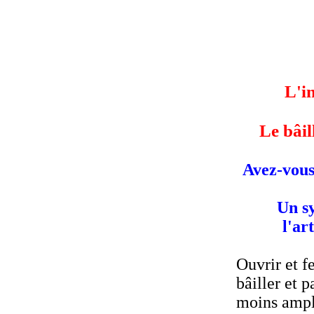
L'in
Le bâil
Avez-vous 
Un s
l'ar
Ouvrir et f
bâiller et 
moins ample