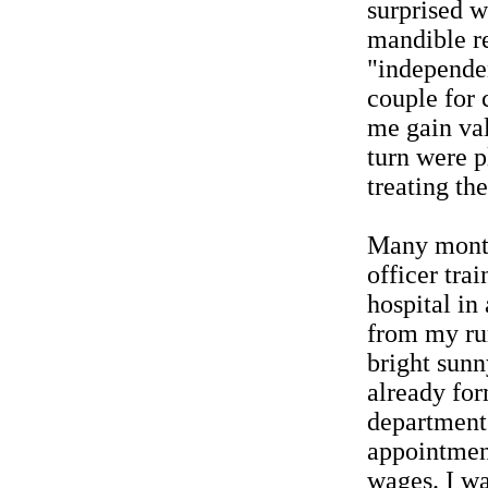
surprised w
mandible re
"independen
couple for 
me gain val
turn were p
treating th
Many month
officer trai
hospital i
from my rur
bright sunn
already for
department
appointment
wages. I wa