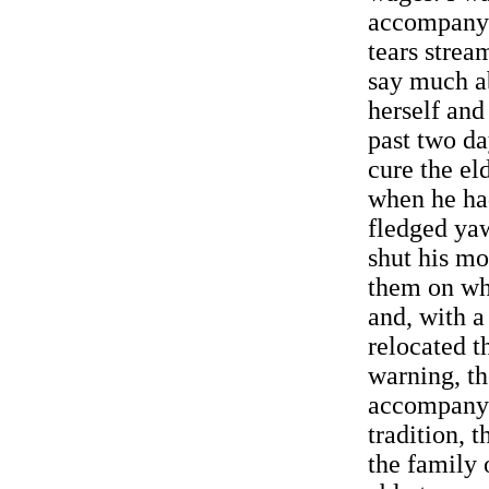
accompanyi
tears stre
say much a
herself and
past two da
cure the el
when he had
fledged yaw
shut his mo
them on wha
and, with a
relocated t
warning, t
accompanyi
tradition, t
the family