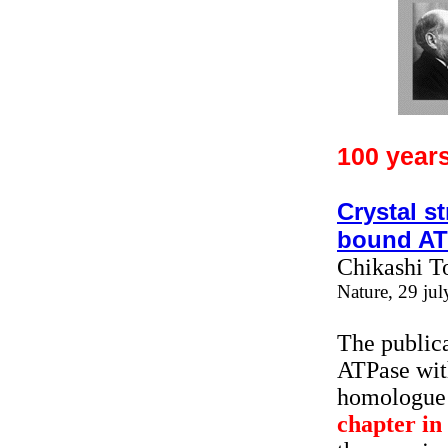
100 years
Crystal s
bound AT
Chikashi T
Nature, 29 ju
The publica
ATPase wit
homologue 
chapter in