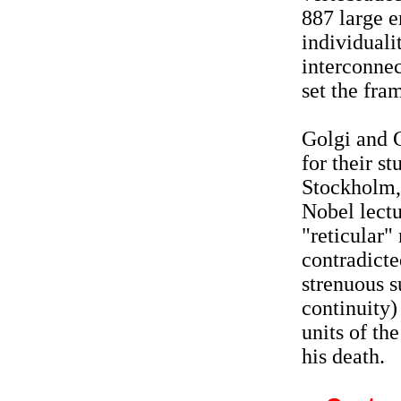
887 large e
individuali
interconnec
set the fr
Golgi and 
for their s
Stockholm, 
Nobel lectur
"reticular"
contradicte
strenuous s
continuity)
units of th
his death.