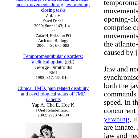
temporoman
neck movements during jaw opening-
movements a
closing tasks
Zafar H
opening-cl
Swed Dent J
2000; Suppl 143; 1-41
comprise c
or
movements 
Zafar H, Eriksonn PO
Arch oral Biology
the atlanto-
2000; 45 ; 675-682
caused by j
Temporomandibular disorders:
a clinical update
(pdf)
George Dimitroulis
Jaw and nec
BMJ
synchronis
1998; 317; 190Ð194
both the j
Clinical TMD, pain related disability
commands a
and psychological status of TMD
patients
speed. In t
Yap A, Cha E, Hoe K
concurrent
J Oral Rehabilitation
2002; 29; 374-380
yawning
, 
are innate.
jaw and nec