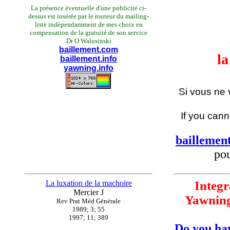
La présence éventuelle d'une publicité ci-
dessus est insérée par le routeur du mailing-
liste indépendamment de mes choix en
compensation de la gratuité de son service
Dr O Walusinski
baillement.com
la
baillement.info
yawning.info
Si vous ne
If you cann
baillemen
pou
La luxation de la machoire
Integr
Mercier J
Yawning
Rev Prat Méd Générale
1989; 3; 55
1997; 11; 389
Do you hav