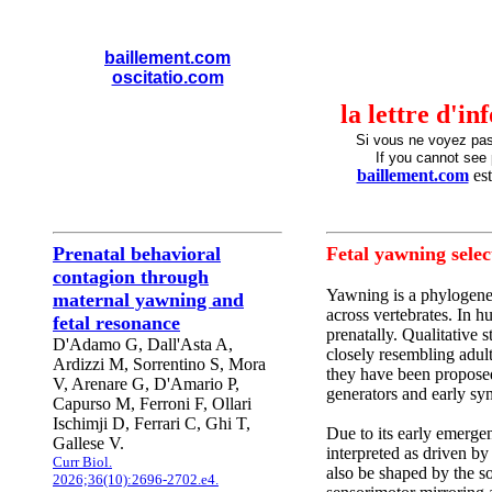
baillement.com
oscitatio.com
la lettre d'i
Si vous ne voyez pa
If you cannot see 
baillement.com
est
Prenatal behavioral
Fetal yawning selec
contagion through
Yawning is a phylogenet
maternal yawning and
across vertebrates. In h
fetal resonance
prenatally. Qualitative 
D'Adamo G, Dall'Asta A,
closely resembling adul
Ardizzi M, Sorrentino S, Mora
they have been proposed
V, Arenare G, D'Amario P,
generators and early sy
Capurso M, Ferroni F, Ollari
Ischimji D, Ferrari C, Ghi T,
Due to its early emerge
Gallese V.
interpreted as driven b
Curr Biol.
also be shaped by the s
2026;36(10):2696-2702.e4.