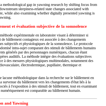
 a methodological gap in yawning research by shifting focus from
ownstream sleepiness-related state changes associated with
e, while also examining whether digitally presented yawning is
awning.
ement et évaluation subjective de la somnolence
 méthode expérimentale en laboratoire visant à déterminer si
li de bâillement contagieux est associée à des changements
s subjectifs et physiologiques de la somnolence. Le protocole
andomisé intra-sujet comparant des stimuli de bâillements humains
ments générés par des personnages numériques, chacun étant
pères auditifs. La méthode intègre des évaluations subjectives
nce à des mesures physiologiques multimodales, notamment des
rdiovasculaire, électrodermique, pupillaire, thermique et
 lacune méthodologique dans la recherche sur le bâillement en
 la survenue du bâillement vers les changements d'état liés à la
ciés à l'exposition à des stimuli de bâillement, tout en examinant
té numériquement est comparable au bâillement humain.
on and Yawning