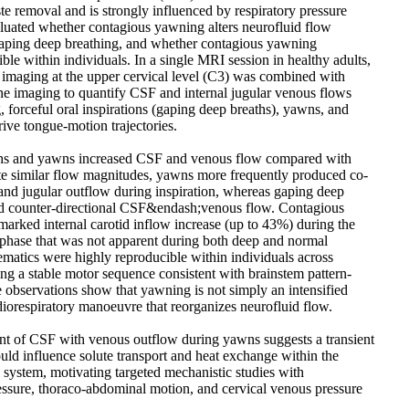
te removal and is strongly influenced by respiratory pressure
luated whether contagious yawning alters neurofluid flow
gaping deep breathing, and whether contagious yawning
ble within individuals. In a single MRI session in healthy adults,
t imaging at the upper cervical level (C3) was combined with
cine imaging to quantify CSF and internal jugular venous flows
 forceful oral inspirations (gaping deep breaths), yawns, and
rive tongue-motion trajectories.
ths and yawns increased CSF and venous flow compared with
te similar flow magnitudes, yawns more frequently produced co-
and jugular outflow during inspiration, whereas gaping deep
ed counter-directional CSF&endash;venous flow. Contagious
marked internal carotid inflow increase (up to 43%) during the
 phase that was not apparent during both deep and normal
matics were highly reproducible within individuals across
ing a stable motor sequence consistent with brainstem pattern-
e observations show that yawning is not simply an intensified
rdiorespiratory manoeuvre that reorganizes neurofluid flow.
nt of CSF with venous outflow during yawns suggests a transient
uld influence solute transport and heat exchange within the
 system, motivating targeted mechanistic studies with
ssure, thoraco-abdominal motion, and cervical venous pressure