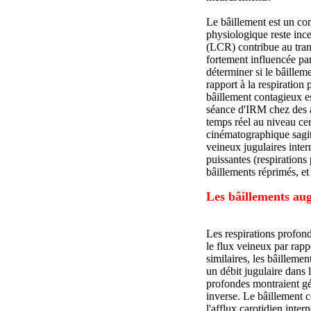
Le bâillement est un com
physiologique reste ince
(LCR) contribue au transp
fortement influencée par
déterminer si le bâillem
rapport à la respiration
bâillement contagieux e
séance d'IRM chez des a
temps réel au niveau cer
cinématographique sagit
veineux jugulaires inter
puissantes (respirations
bâillements réprimés, et
Les bâillements aug
Les respirations profon
le flux veineux par rapp
similaires, les bâillem
un débit jugulaire dans 
profondes montraient g
inverse. Le bâillement
l'afflux carotidien inte