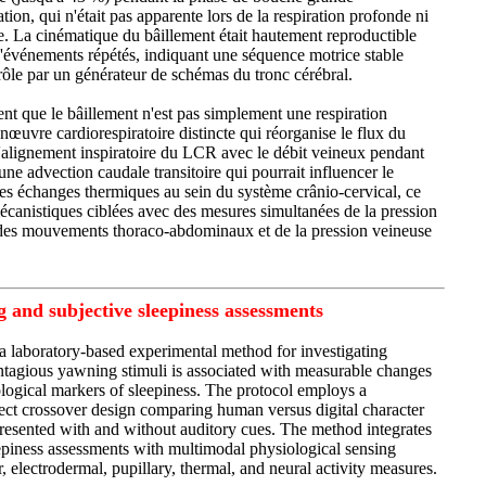
tion, qui n'était pas apparente lors de la respiration profonde ni
le. La cinématique du bâillement était hautement reproductible
 d'événements répétés, indiquant une séquence motrice stable
rôle par un générateur de schémas du tronc cérébral.
nt que le bâillement n'est pas simplement une respiration
nœuvre cardiorespiratoire distincte qui réorganise le flux du
L'alignement inspiratoire du LCR avec le débit veineux pendant
une advection caudale transitoire qui pourrait influencer le
 les échanges thermiques au sein du système crânio-cervical, ce
mécanistiques ciblées avec des mesures simultanées de la pression
, des mouvements thoraco-abdominaux et de la pression veineuse
 and subjective sleepiness assessments
 a laboratory-based experimental method for investigating
tagious yawning stimuli is associated with measurable changes
ological markers of sleepiness. The protocol employs a
ct crossover design comparing human versus digital character
resented with and without auditory cues. The method integrates
eepiness assessments with multimodal physiological sensing
, electrodermal, pupillary, thermal, and neural activity measures.