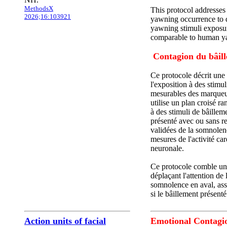
MethodsX
This protocol addresses
2026;16:103921
yawning occurrence to d
yawning stimuli exposur
comparable to human y
Contagion du bâill
Ce protocole décrit une
l'exposition à des stimu
mesurables des marqueur
utilise un plan croisé r
à des stimuli de bâille
présenté avec ou sans re
validées de la somnole
mesures de l'activité ca
neuronale.
Ce protocole comble une
déplaçant l'attention de
somnolence en aval, asso
si le bâillement présen
Action units of facial
Emotional Contagi