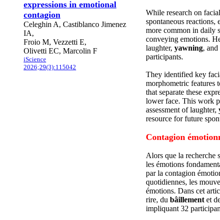
expressions in emotional
While research on facial
contagion
spontaneous reactions, e
Celeghin A, Castiblanco Jimenez
more common in daily so
IA,
conveying emotions. Her
Froio M, Vezzetti E,
laughter,
yawning
, and
Olivetti EC, Marcolin F
participants.
iScience
2026;29(3):115042
They identified key fac
morphometric features to
that separate these expr
lower face. This work pr
assessment of laughter,
resource for future spon
Contagion émotionn
Alors que la recherche s
les émotions fondamenta
par la contagion émotion
quotidiennes, les mouve
émotions. Dans cet artic
rire, du
bâillement
et de
impliquant 32 participan