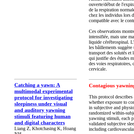
ouverte/début de l'expira
de la respiration norma
chez les individus lors
compatible avec le cont
Ces observations montre
intensifiée, mais une ma
liquide cérébrospinal. 
les bâillements suggère 
transport des solutés et
qui justifie des études 
des voies respiratoires
cervicale.
Catching a yawn: A
Contagious yawning
multimodal experimental
This protocol describes
protocol for investigating
whether exposure to con
sleepiness under visual
in subjective and physi
and auditory yawning
randomized within-subje
stimuli featuring human
yawning stimuli, each p
and digital characters
validated subjective sl
Liang Z, Khotchasing K, Hoang
including cardiovascular
NH.