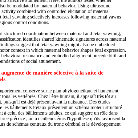
and affective attunement. Here, the authors tested whether
lso be modulated by maternal behavior. Using ultrasound
l activity combined with controlled elicitation of maternal
 fetal yawning selectively increases following maternal yawns
agious control conditions.
l structured coordination between maternal and fetal yawning,
ssification identifies shared kinematic signatures across maternal
findings suggest that fetal yawning might also be embedded
motor context in which maternal behavior shapes fetal expression,
f behavioral resonance and embodied alignment precede birth and
foundations of social attunement.
 augmente de manière sélective à la suite de
els
mportement conservé sur le plan phylogénétique et hautement
tous les vertébrés. Chez l'être humain, il apparaît très tôt au
puisqu'il est déjà présent avant la naissance. Des études
ue les bâillements fœtaux présentent un schéma moteur structuré
t à celui des bâillements adultes, ce qui suggère un rôle dans
rice précoce ; on a d'ailleurs émis l'hypothèse qu'ils favorisent la
urs de schémas centraux du tronc cérébral et le développement