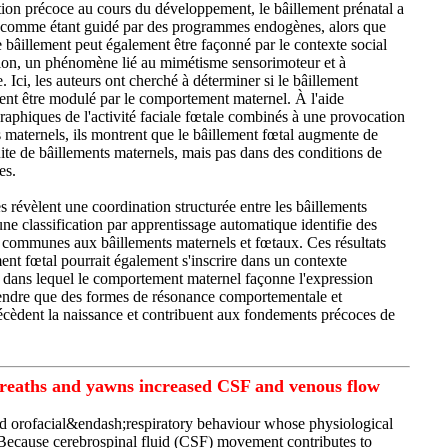
tion précoce au cours du développement, le bâillement prénatal a
é comme étant guidé par des programmes endogènes, alors que
le bâillement peut également être façonné par le contexte social
agion, un phénomène lié au mimétisme sensorimoteur et à
. Ici, les auteurs ont cherché à déterminer si le bâillement
ent être modulé par le comportement maternel. À l'aide
raphiques de l'activité faciale fœtale combinés à une provocation
s maternels, ils montrent que le bâillement fœtal augmente de
uite de bâillements maternels, mais pas dans des conditions de
es.
 révèlent une coordination structurée entre les bâillements
une classification par apprentissage automatique identifie des
 communes aux bâillements maternels et fœtaux. Ces résultats
ent fœtal pourrait également s'inscrire dans un contexte
dans lequel le comportement maternel façonne l'expression
ntendre que des formes de résonance comportementale et
écèdent la naissance et contribuent aux fondements précoces de
reaths and yawns increased CSF and venous flow
d orofacial&endash;respiratory behaviour whose physiological
 Because cerebrospinal fluid (CSF) movement contributes to