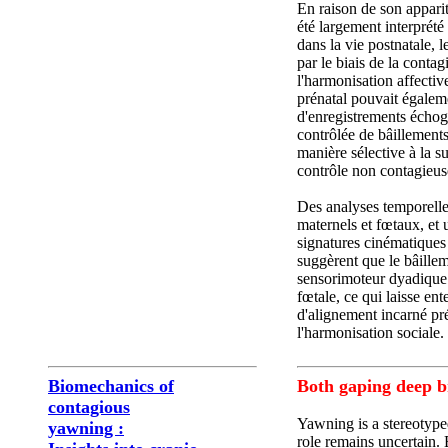
En raison de son appari
été largement interprét
dans la vie postnatale, 
par le biais de la cont
l'harmonisation affective
prénatal pouvait égalem
d'enregistrements échog
contrôlée de bâillement
manière sélective à la s
contrôle non contagieus
Des analyses temporelles
maternels et fœtaux, et 
signatures cinématiques
suggèrent que le bâillem
sensorimoteur dyadique 
fœtale, ce qui laisse e
d'alignement incarné pr
l'harmonisation sociale.
Biomechanics of
Both gaping deep b
contagious
Yawning is a stereotype
yawning :
role remains uncertain.