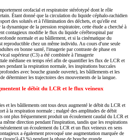
portement orofacial et respiratoire stéréotypé dont le rôle
rtain. Étant donné que la circulation du liquide céphalo-rachidien
ort des solutés et à l'élimination des déchets, et qu'elle est
 la dynamique de la pression respiratoire, cette étude a cherché à
ent contagieux modifie le flux du liquide cérébrospinal par
 profonde normale et au bâillement, et si la cinématique du
st reproductible chez un même individu. Au cours d'une seule
dultes en bonne santé, l'imagerie par contraste de phase en
vical supérieur (C3) a été combinée à l'imagerie
tale médiane en temps réel afin de quantifier les flux de LCR et
nes pendant la respiration normale, les inspirations buccales
 profondes avec bouche grande ouverte), les bâillements et les
 de déterminer les trajectoires des mouvements de la langue.
mentent le débit du LCR et le flux veineux
des et les bâillements ont tous deux augmenté le débit du LCR et
ort à la respiration normale ; malgré des amplitudes de débit
ents ont plus fréquemment produit un écoulement caudal du LCR et
la même direction pendant l'inspiration, tandis que les respirations
énéralement un écoulement du LCR et un flux veineux en sens
 contagieux a également provoqué une augmentation marquée de
rne (jusqu'à 43 %) pendant la phase de bouche grande