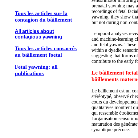
sensorimotor mirroring 
prenatal yawning may a
recordings of fetal facia
Tous les articles sur la
yawning, they show that
contagion du bâillement
but not during non-cont
All articles about
Temporal analyses revea
contagious yawning
and machine-learning cla
and fetal yawns. These 
Tous les articles consacrés
within a dyadic sensori
au bâillement foetal
suggesting that forms o
contribute to the early 
Fetal yawning: all
Le bâillement fœtal
publications
bâillements matern
Le bâillement est un co
stéréotypé, observé chez 
cours du développement, 
qualitatives montrent q
qui ressemble étroitemen
l'organisation sensorimot
maturation des générate
synaptique précoce.