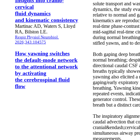
Insights into cranio-
solute transport and was
cervical
dynamics, the study eva
fluid dynamics
relative to normal and 
and kinematic consistency
kinematics are reproduci
Martinac AD, Waters S, Lloyd
real-time phase-contras
RA, Bilston LE.
mid-sagittal real-time 
Respir Physiol Neurobiol.
during normal breathing,
2026;343:104575
stifled yawns, and to de
How yawning switches
Both gaping deep brea
the default-mode network
normal breathing; despi
directional caudal CSF 
to the attentional network
breaths typically show
by activating
yawning also elicited a 
the cerebrospinal fluid
gaping/early expiratory
flow
breathing. Yawning kine
repeated events, indicat
generator control. Thes
breath but a distinct ca
The inspiratory alignme
caudal advection that co
cranial&endash;cervical
simultaneous airway pre
measurements.