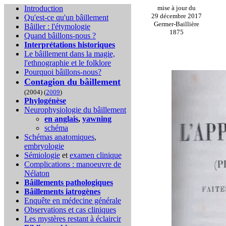
Introduction
mise à jour du
29 décembre 2017
Qu'est-ce qu'un bâillement
Germer-Baillière
Bâiller : l'étymologie
1875
Quand bâillons-nous ?
Interprétations historiques
Le bâillement dans la magie,
l'ethnographie et le folklore
Pourquoi bâillons-nous?
Contagion du bâillement
(2004) (
2009
)
Phylogénèse
Neurophysiologie du bâillement
en anglais
,
yawning
schéma
Schémas anatomiques
,
embryologie
Sémiologie
et
examen clinique
Complications :
manoeuvre de
Nélaton
Bâillements pathologiques
Bâillements iatrogènes
Enquête en médecine générale
Observations et cas cliniques
Les mystères restant à éclaircir