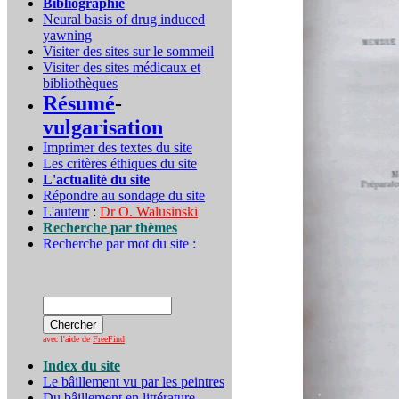
Bibliographie
Neural basis of drug induced
yawning
Visiter des sites sur le sommeil
Visiter des sites médicaux et
bibliothèques
Résumé
-
vulgarisation
Imprimer des textes du site
Les critères éthiques du site
L'actualité du site
Répondre au sondage du site
L'auteur
:
Dr O. Walusinski
Recherche par thèmes
Recherche par mot du site :
avec l'aide de
FreeFind
Index du site
Le bâillement vu par les peintres
Du bâillement en littérature