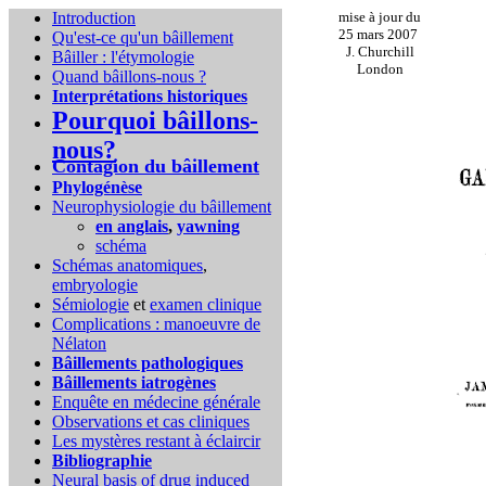
Introduction
mise à jour du
25 mars 2007
Qu'est-ce qu'un bâillement
J. Churchill
Bâiller : l'étymologie
London
Quand bâillons-nous ?
Interprétations historiques
Pourquoi bâillons-
nous?
Contagion du bâillement
Phylogénèse
Neurophysiologie du bâillement
en anglais
,
yawning
schéma
Schémas anatomiques
,
embryologie
Sémiologie
et
examen clinique
Complications :
manoeuvre de
Nélaton
Bâillements pathologiques
Bâillements iatrogènes
Enquête en médecine générale
Observations et cas cliniques
Les mystères restant à éclaircir
Bibliographie
Neural basis of drug induced