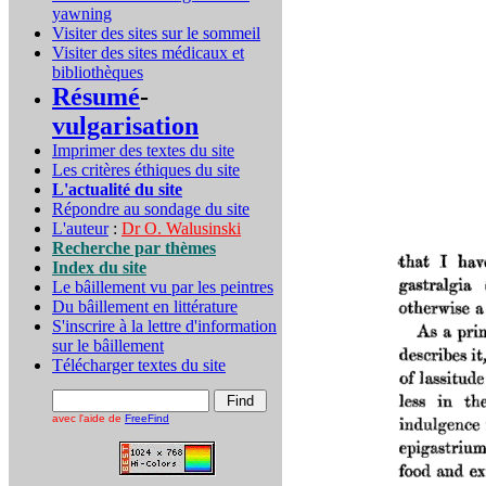
yawning
Visiter des sites sur le sommeil
Visiter des sites médicaux et
bibliothèques
Résumé
-
vulgarisation
Imprimer des textes du site
Les critères éthiques du site
L'actualité du site
Répondre au sondage du site
L'auteur
:
Dr O. Walusinski
Recherche par thèmes
Index du site
Le bâillement vu par les peintres
Du bâillement en littérature
S'inscrire à la lettre d'information
sur le bâillement
Télécharger textes du site
avec l'aide de
FreeFind