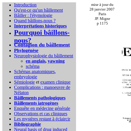
Introduction
mise à jour du
28 janvier 2007
Qu'est-ce qu'un bâillement
Paris
Bâiller : l'étymologie
JP. Migne
Quand bâillons-nous ?
p 1175
Interprétations historiques
Pourquoi bâillons-
nous?
Contagion du bâillement
Phylogénèse
Neurophysiologie du bâillement
en anglais
,
yawning
schéma
Schémas anatomiques
,
embryologie
Sémiologie
et
examen clinique
Complications :
manoeuvre de
Nélaton
Bâillements pathologiques
Bâillements iatrogènes
Enquête en médecine générale
Observations et cas cliniques
Les mystères restant à éclaircir
Bibliographie
Neural basis of drug induced