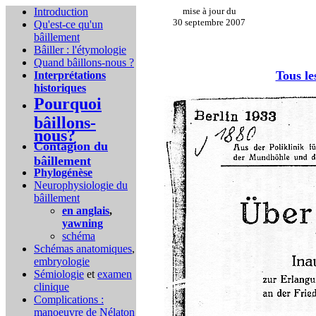
Introduction
mise à jour du
30 septembre 2007
Qu'est-ce qu'un
bâillement
Bâiller : l'étymologie
Quand bâillons-nous ?
Tous le
Interprétations
historiques
Pourquoi
bâillons-
nous?
Contagion du
bâillement
Phylogénèse
Neurophysiologie du
bâillement
en anglais
,
yawning
schéma
Schémas anatomiques
,
embryologie
Sémiologie
et
examen
clinique
Complications :
manoeuvre de Nélaton