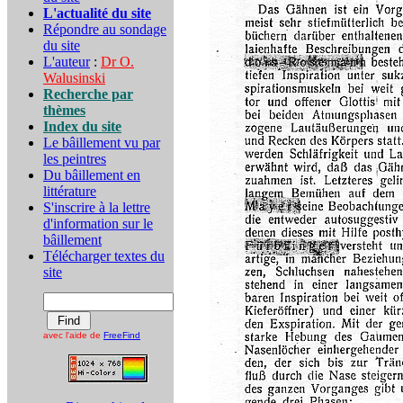
L'actualité du site
Répondre au sondage
du site
L'auteur
:
Dr O.
Walusinski
Recherche par
thèmes
Index du site
Le bâillement vu par
les peintres
Du bâillement en
littérature
S'inscrire à la lettre
d'information sur le
bâillement
Télécharger textes du
site
avec l'aide de
FreeFind