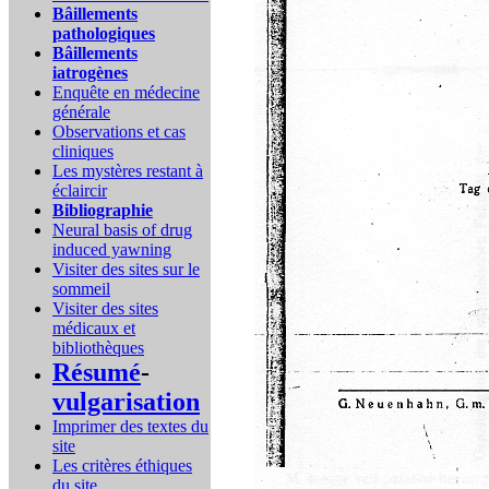
Bâillements
pathologiques
Bâillements
iatrogènes
Enquête en médecine
générale
Observations et cas
cliniques
Les mystères restant à
éclaircir
Bibliographie
Neural basis of drug
induced yawning
Visiter des sites sur le
sommeil
Visiter des sites
médicaux et
bibliothèques
Résumé
-
vulgarisation
Imprimer des textes du
site
Les critères éthiques
du site