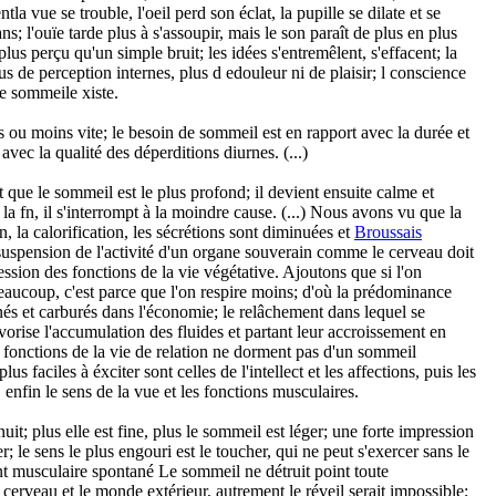
tla vue se trouble, l'oeil perd son éclat, la pupille se dilate et se
ns; l'ouïe tarde plus à s'assoupir, mais le son paraît de plus en plus
t plus perçu qu'un simple bruit; les idées s'entremêlent, s'effacent; la
lus de perception internes, plus d edouleur ni de plaisir; l conscience
e sommeile xiste.
 ou moins vite; le besoin de sommeil est en rapport avec la durée et
, avec la qualité des déperditions diurnes. (...)
t que le sommeil est le plus profond; il devient ensuite calme et
s la fn, il s'interrompt à la moindre cause. (...) Nous avons vu que la
on, la calorification, les sécrétions sont diminuées et
Broussais
suspension de l'activité d'un organe souverain comme le cerveau doit
ssion des fonctions de la vie végétative. Ajoutons que si l'on
aucoup, c'est parce que l'on respire moins; d'où la prédominance
s et carburés dans l'économie; le relâchement dans lequel se
avorise l'accumulation des fluides et partant leur accroissement en
 fonctions de la vie de relation ne dorment pas d'un sommeil
us faciles à éxciter sont celles de l'intellect et les affections, puis les
, enfin le sens de la vue et les fonctions musculaires.
nuit; plus elle est fine, plus le sommeil est léger; une forte impression
er; le sens le plus engouri est le toucher, qui ne peut s'exercer sans le
musculaire spontané Le sommeil ne détruit point toute
cerveau et le monde extérieur, autrement le réveil serait impossible;