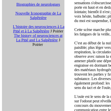
sensations s'obscurcissen
Biographies de neurologues
porte en haut et en deda
lointain; bientôt il n'es
Nouvelle Iconographie de La
voix hésite, balbutie; p
Salpêtrière
du moi est suspendue, l
L'histoire des neurosciences à La
Cette scène marche plus
Pitié et à La Salpêtrière
J Poirier
les fatigues de la veille
The history of neurosciences at
La Pitié and La Salpêtrière
J
C'est au début de la nui
Poirier
paisible; plus léger ver
respiration, la circulati
observe avec raison la 
amener plutôt une dépre
engraisse en dormant be
des matériaux hydrogéné
trouvent les parties y f
substance. Les diverses
également profond: les pl
sens du tact et de l'ouïe
L'ouïe est le sens de la 
sur l'odorat peut réveill
concours du mouvement 
communication entre le 