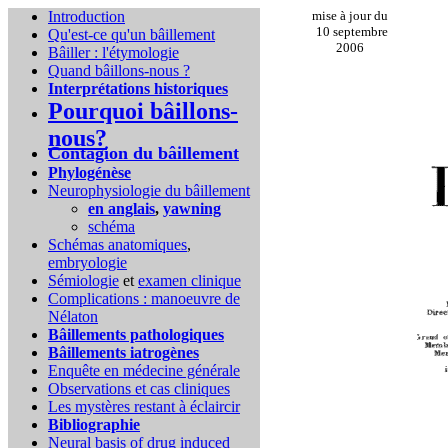
Introduction
mise à jour du
10 septembre
Qu'est-ce qu'un bâillement
2006
Bâiller : l'étymologie
Quand bâillons-nous ?
Interprétations historiques
Pourquoi bâillons-
nous?
Contagion du bâillement
Phylogénèse
Neurophysiologie du bâillement
en anglais
,
yawning
schéma
Schémas anatomiques
,
embryologie
Sémiologie
et
examen clinique
Complications :
manoeuvre de
Nélaton
Bâillements pathologiques
Bâillements iatrogènes
Enquête en médecine générale
Observations et cas cliniques
Les mystères restant à éclaircir
Bibliographie
Neural basis of drug induced