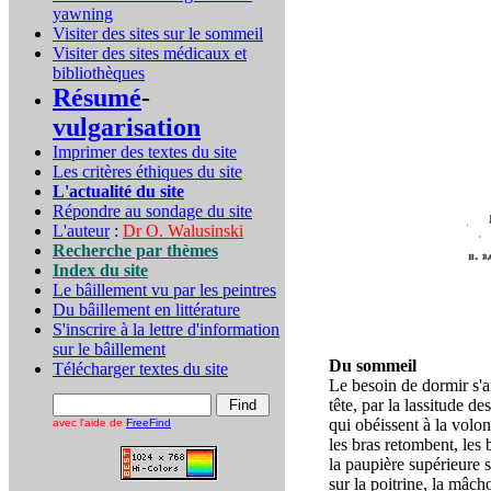
yawning
Visiter des sites sur le sommeil
Visiter des sites médicaux et
bibliothèques
Résumé
-
vulgarisation
Imprimer des textes du site
Les critères éthiques du site
L'actualité du site
Répondre au sondage du site
L'auteur
:
Dr O. Walusinski
Recherche par thèmes
Index du site
Le bâillement vu par les peintres
Du bâillement en littérature
S'inscrire à la lettre d'information
sur le bâillement
Du sommeil
Télécharger textes du site
Le besoin de dormir s'an
tête, par la lassitude d
qui obéissent à la volon
avec l'aide de
FreeFind
les bras retombent, les 
la paupière supérieure s
sur la poitrine, la mâch