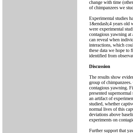
change with time (other 
of chimpanzees we stud
Experimental studies 
1&endash;4 years old wi
were experimental studie
contagious yawning at a
can reveal when indivi
interactions, which cou
these data we hope to f
identified from observat
Discussion
The results show eviden
group of chimpanzees. 
contagious yawning. Fir
presented supernormal s
an artifact of experimen
studied, whether captiv
normal lives of this cap
deviations above baseli
experiments on contagi
Further support that ya