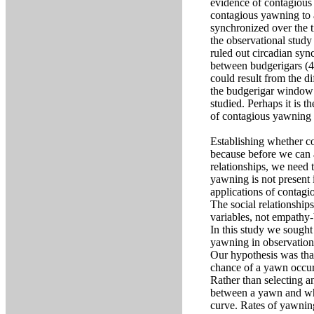
evidence of contagious
contagious yawning to a
synchronized over the ti
the observational study
ruled out circadian syn
between budgerigars (40
could result from the d
the budgerigar window 
studied. Perhaps it is t
of contagious yawning a
Establishing whether co
because before we can 
relationships, we need 
yawning is not present i
applications of contagi
The social relationship
variables, not empathy
In this study we sought 
yawning in observationa
Our hypothesis was that
chance of a yawn occurr
Rather than selecting a
between a yawn and whe
curve. Rates of yawning