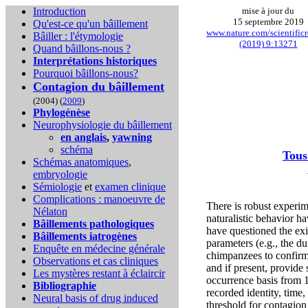
Introduction
mise à jour du
15 septembre 2019
Qu'est-ce qu'un bâillement
www.nature.com/scientificr
Bâiller : l'étymologie
(2019) 9:13271
Quand bâillons-nous ?
Interprétations historiques
Pourquoi bâillons-nous?
Contagion du bâillement
(2004) (
2009
)
Phylogénèse
Neurophysiologie du bâillement
en anglais
,
yawning
schéma
Tous
Schémas anatomiques
,
embryologie
Sémiologie
et
examen clinique
Complications :
manoeuvre de
There is robust experim
Nélaton
naturalistic behavior h
Bâillements pathologiques
have questioned the ex
Bâillements iatrogènes
parameters (e.g., the d
Enquête en médecine générale
chimpanzees to confirm/d
Observations et cas cliniques
and if present, provide
Les mystères restant à éclaircir
occurrence basis from 
Bibliographie
recorded identity, time
Neural basis of drug induced
threshold for contagion