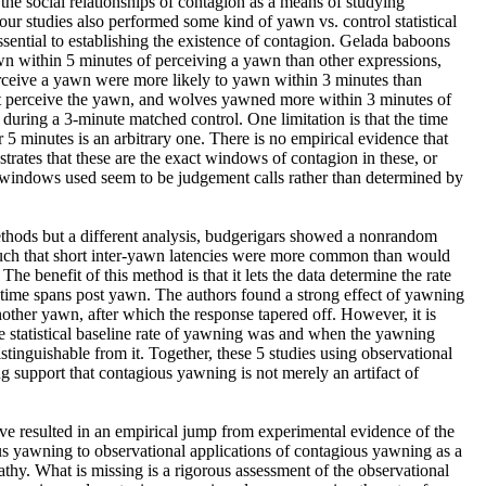
the social relationships of contagion as a means of studying
our studies also performed some kind of yawn vs. control statistical
sential to establishing the existence of contagion. Gelada baboons
wn within 5 minutes of perceiving a yawn than other expressions,
eive a yawn were more likely to yawn within 3 minutes than
 perceive the yawn, and wolves yawned more within 3 minutes of
during a 3-minute matched control. One limitation is that the time
5 minutes is an arbitrary one. There is no empirical evidence that
trates that these are the exact windows of contagion in these, or
e windows used seem to be judgement calls rather than determined by
thods but a different analysis, budgerigars showed a nonrandom
such that short inter-yawn latencies were more common than would
he benefit of this method is that it lets the data determine the rate
 time spans post yawn. The authors found a strong effect of yawning
other yawn, after which the response tapered off. However, it is
e statistical baseline rate of yawning was and when the yawning
istinguishable from it. Together, these 5 studies using observational
 support that contagious yawning is not merely an artifact of
e resulted in an empirical jump from experimental evidence of the
us yawning to observational applications of contagious yawning as a
hy. What is missing is a rigorous assessment of the observational