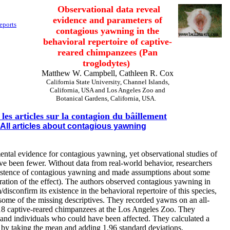
Observational data reveal
evidence and parameters of
eports
contagious yawning in the
behavioral repertoire of captive-
reared chimpanzees (Pan
troglodytes)
Matthew W. Campbell, Cathleen R. Cox
California State University, Channel Islands,
California, USA and Los Angeles Zoo and
Botanical Gardens, California, USA.
 les articles sur la contagion du bâillement
All articles about contagious yawning
ental evidence for contagious yawning, yet observational studies of
ave been fewer. Without data from real-world behavior, researchers
istence of contagious yawning and made assumptions about some
uration of the effect). The authors observed contagious yawning in
isconfirm its existence in the behavioral repertoire of this species,
 some of the missing descriptives. They recorded yawns on an all-
18 captive-reared chimpanzees at the Los Angeles Zoo. They
, and individuals who could have been affected. They calculated a
 by taking the mean and adding 1.96 standard deviations,