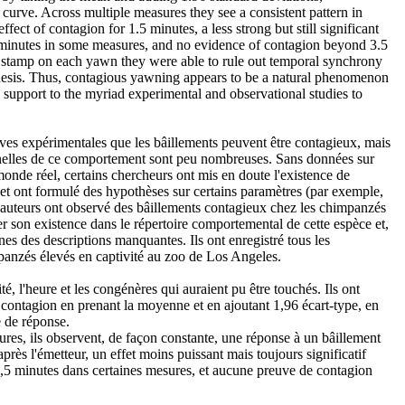
 curve. Across multiple measures they see a consistent pattern in
ffect of contagion for 1.5 minutes, a less strong but still significant
5 minutes in some measures, and no evidence of contagion beyond 3.5
 stamp on each yawn they were able to rule out temporal synchrony
thesis. Thus, contagious yawning appears to be a natural phenomenon
support to the myriad experimental and observational studies to
euves expérimentales que les bâillements peuvent être contagieux, mais
nelles de ce comportement sont peu nombreuses. Sans données sur
nde réel, certains chercheurs ont mis en doute l'existence de
et ont formulé des hypothèses sur certains paramètres (par exemple,
es auteurs ont observé des bâillements contagieux chez les chimpanzés
er son existence dans le répertoire comportemental de cette espèce et,
aines des descriptions manquantes. Ils ont enregistré tous les
panzés élevés en captivité au zoo de Los Angeles.
tité, l'heure et les congénères qui auraient pu être touchés. Ils ont
a contagion en prenant la moyenne et en ajoutant 1,96 écart-type, en
 de réponse.
ures, ils observent, de façon constante, une réponse à un bâillement
près l'émetteur, un effet moins puissant mais toujours significatif
3,5 minutes dans certaines mesures, et aucune preuve de contagion