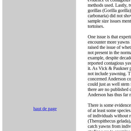
methods used. Lastly, t
gorillas (Gorilla gorill
carbonaria) did not sho
sample size issues ment
tortoises.
One issue is that exper
encounter more yawns in
raised the issue of whe
not present in the norm
example, despite decade
reported contagious yaw
it. As Vick & Paukner 
not include yawning. Th
concerned Anderson coul
could just as well stem 
there are no published d
Anderson has thus far n
There is some evidence 
haut de page
of at least some specie
of individuals without 
(Theropithecus gelada)
catch yawns from indiv