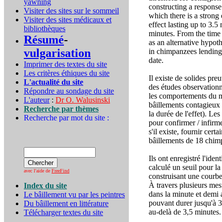
yawning
constructing a response
Visiter des sites sur le sommeil
which there is a strong e
Visiter des sites médicaux et
effect lasting up to 3.
bibliothèques
minutes. From the time
Résumé
-
as an alternative hypo
vulgarisation
in chimpanzees lending 
date.
Imprimer des textes du site
Les critères éthiques du site
Il existe de solides pr
L'actualité du site
des études observation
Répondre au sondage du site
les comportements du mo
L'auteur
:
Dr O. Walusinski
bâillements contagieux 
Recherche par thèmes
la durée de l'effet). L
Recherche par mot du site :
pour confirmer / infirm
s'il existe, fournir cert
bâillements de 18 chim
Ils ont enregistré l'iden
calculé un seuil pour l
avec l'aide de
FreeFind
construisant une courbe
À travers plusieurs mes
Index du site
dans la minute et demi a
Le bâillement vu par les peintres
pouvant durer jusqu'à 
Du bâillement en littérature
au-delà de 3,5 minutes.
Télécharger textes du site