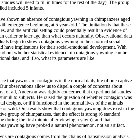
studies will need to fill in times for the rest of the day). The group
ied included 5 infants.
have shown an absence of contagious yawning in chimpanzees aged
th emergence beginning at 5 years old. The limitation is that these
s, and the artificial setting could potentially result in evidence of
n earlier or later age than what occurs naturally. Observational data
duals begin to show contagious yawning in their normal social
ld have implications for their social-emotional development. With
ind out whether statistical evidence of contagious yawning can be
ional data, and if so, what its parameters are like.
ce that yawns are contagious in the normal daily life of one captive
Our observations allow us to dispel a couple of concerns about
st of all, Anderson was rightly concerned that experimental studies
timuli to subjects. He raised the question of whether contagion was
tal designs, or if it functioned in the normal lives of the animals
e or wild. Our results show that contagious yawning does exist in the
tive group of chimpanzees, that the effect is strong (6 standard
ne during the first minute after viewing a yawn), and that
ous yawning have probed a natural phenomenon, not an artifact.
wns are contagious comes from the chains of transmission analysis.