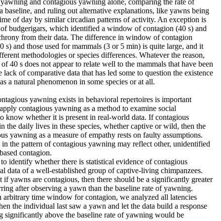
 yawning and contagious yawning alone, comparing the rate of
 baseline, and ruling out alternative explanations, like yawns being
me of day by similar circadian patterns of activity. An exception is
 of budgerigars, which identified a window of contagion (40 s) and
chrony from their data. The difference in window of contagion
 s) and those used for mammals (3 or 5 min) is quite large, and it
ifferent methodologies or species differences. Whatever the reason,
of 40 s does not appear to relate well to the mammals that have been
he lack of comparative data that has led some to question the existence
s a natural phenomenon in some species or at all.
ntagious yawning exists in behavioral repertoires is important
apply contagious yawning as a method to examine social
to know whether it is present in real-world data. If contagious
n the daily lives in these species, whether captive or wild, then the
ous yawning as a measure of empathy rests on faulty assumptions.
s in the pattern of contagious yawning may reflect other, unidentified
-based contagion.
to identify whether there is statistical evidence of contagious
l data of a well-established group of captive-living chimpanzees.
 if yawns are contagious, then there should be a significantly greater
ing after observing a yawn than the baseline rate of yawning.
n arbitrary time window for contagion, we analyzed all latencies
n the individual last saw a yawn and let the data build a response
 significantly above the baseline rate of yawning would be