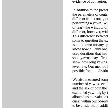
evidence of contagion.
In addition to the pres
the parameters of conta
different from contagio
performing a yawn. With
of fear), the window o
different, however, wit
This difference betwee
some to question the e
is not known for any s
know how quickly one y
used durations that had
soon yawns may affect 
show how long yawns may
level rate. Our method 
possible for an individ
We also measured some o
number of yawns seen by
and the sex of both the
examined yawning by t
allowed us to evaluate 
cues) within our observ
to be clustered. In add