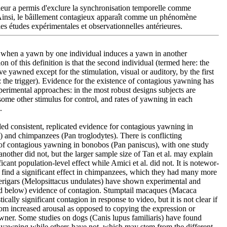
leur a permis d'exclure la synchronisation temporelle comme
 Ainsi, le bâillement contagieux apparaît comme un phénomène
les études expérimentales et observationnelles antérieures.
when a yawn by one individual induces a yawn in another
n of this definition is that the second individual (termed here: the
e yawned except for the stimulation, visual or auditory, by the first
: the trigger). Evidence for the existence of contagious yawning has
erimental approaches: in the most robust designs subjects are
ome other stimulus for control, and rates of yawning in each
.
ed consistent, replicated evidence for contagious yawning in
and chimpanzees (Pan troglodytes). There is conflicting
of contagious yawning in bonobos (Pan paniscus), with one study
another did not, but the larger sample size of Tan et al. may explain
cant population-level effect while Amici et al. did not. It is notewor-
id find a significant effect in chimpanzees, which they had many more
rigars (Melopsittacus undulates) have shown experimental and
ed below) evidence of contagion. Stumptail macaques (Macaca
ically significant contagion in response to video, but it is not clear if
om increased arousal as opposed to copying the expression or
yawner. Some studies on dogs (Canis lupus familiaris) have found
 yawning while others have not, which may stem from the different