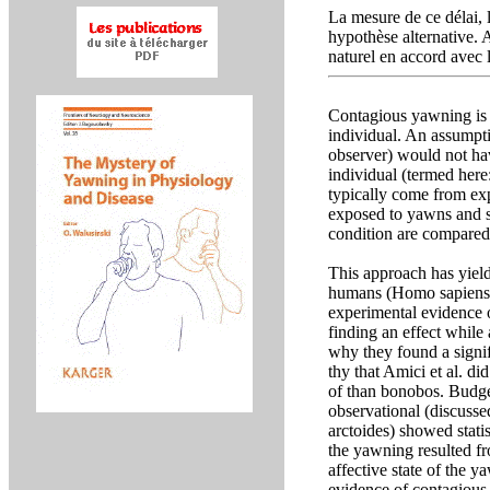
La mesure de ce délai, 
hypothèse alternative.
naturel en accord avec 
Contagious yawning is 
individual. An assumptio
observer) would not hav
individual (termed here
typically come from exp
exposed to yawns and s
condition are compared
This approach has yield
humans (Homo sapiens) 
experimental evidence 
finding an effect while 
why they found a signifi
thy that Amici et al. d
of than bonobos. Budge
observational (discuss
arctoides) showed statist
the yawning resulted fr
affective state of the 
evidence of contagious