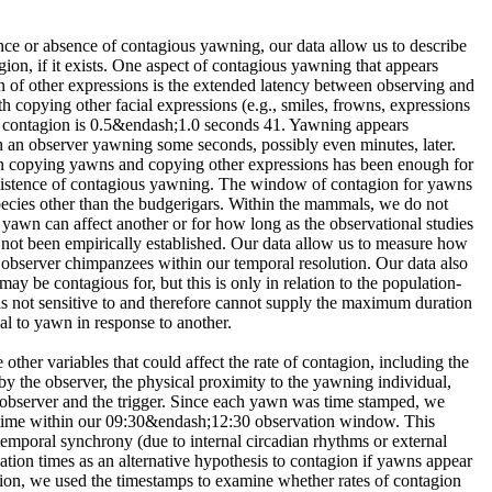
ence or absence of contagious yawning, our data allow us to describe
gion, if it exists. One aspect of contagious yawning that appears
n of other expressions is the extended latency between observing and
 copying other facial expressions (e.g., smiles, frowns, expressions
f contagion is 0.5&endash;1.0 seconds 41. Yawning appears
h an observer yawning some seconds, possibly even minutes, later.
n copying yawns and copying other expressions has been enough for
xistence of contagious yawning. The window of contagion for yawns
pecies other than the budgerigars. Within the mammals, we do not
awn can affect another or for how long as the observational studies
 not been empirically established. Our data allow us to measure how
observer chimpanzees within our temporal resolution. Our data also
 be contagious for, but this is only in relation to the population-
is not sensitive to and therefore cannot supply the maximum duration
ual to yawn in response to another.
ther variables that could affect the rate of contagion, including the
 the observer, the physical proximity to the yawning individual,
 observer and the trigger. Since each yawn was time stamped, we
ime within our 09:30&endash;12:30 observation window. This
temporal synchrony (due to internal circadian rhythms or external
ation times as an alternative hypothesis to contagion if yawns appear
ition, we used the timestamps to examine whether rates of contagion