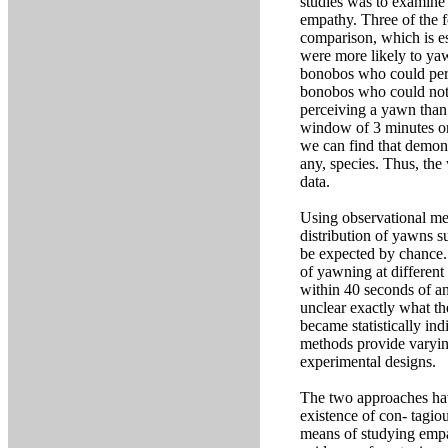
studies was to examine 
empathy. Three of the f
comparison, which is es
were more likely to ya
bonobos who could perc
bonobos who could not
perceiving a yawn than 
window of 3 minutes or 
we can find that demons
any, species. Thus, th
data.
Using observational me
distribution of yawns 
be expected by chance. T
of yawning at different
within 40 seconds of an
unclear exactly what th
became statistically ind
methods provide varying
experimental designs.
The two approaches hav
existence of con- tagio
means of studying empat