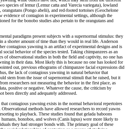
wo species of lemur (Lemur catta and Varecia variegata), lowland
a), orangutans (Pongo abelii), and red-footed tortoises (Geochelone
w evidence of contagion in experimental settings, although the
ioned for the bonobo studies also pertain to the orangutans and
imental paradigms present subjects with a supernormal stimulus: they
 a shorter amount of time than they would in real life. Anderson
ther contagious yawning is an artifact of experimental designs and is
al social behavior of the species tested. Taking chimpanzees as an
s of observational studies in both the field and captivity, no one has
ning in their data. Most likely this is because no one has looked for
pointed out, previous ethograms of chimpanzee facial expressions did
us, the lack of contagious yawning in natural behavior that
d stem from the issue of supernormal stimuli that he raised, but it
from researchers not measuring the behavior in the first place, as
ata, positive or negative. Whatever the cause, the criticism by
ot been directly and adequately addressed.
that contagious yawning exists in the normal behavioral repertoires
s. Observational methods have allowed researchers to record yawns
resorting to playback. These studies found that gelada baboons
, humans, bonobos, and wolves (Canis lupus) were more likely to
iduals they had stronger bonds with. The primary goal of these