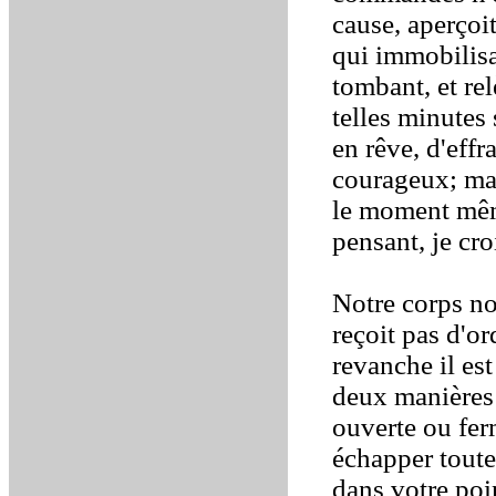
cause, aperçoi
qui immobilisai
tombant, et re
telles minutes
en rêve, d'eff
courageux; mais
le moment mêm
pensant, je cro
Notre corps nou
reçoit pas d'o
revanche il est
deux manières 
ouverte ou fer
échapper toute
dans votre poi