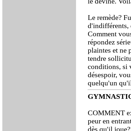
le devine. Voi
Le remède? Fui
d'indifférents,
Comment vous 
répondez série
plaintes et ne
tendre sollicit
conditions, si
désespoir, vou
quelqu'un qu'i
GYMNASTI
COMMENT expli
peur en entran
dès qu'il joue?