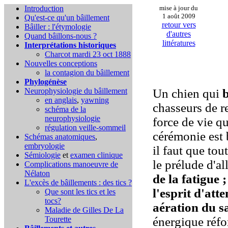
Introduction
mise à jour du
1 août 2009
Qu'est-ce qu'un bâillement
retour vers
Bâiller : l'étymologie
d'autres
Quand bâillons-nous ?
littératures
Interprétations historiques
Charcot mardi 23 oct 1888
Nouvelles conceptions
la contagion du bâillement
Phylogénèse
Neurophysiologie du bâillement
Un chien qui
b
en anglais
,
yawning
chasseurs de r
schéma de la
neurophysiologie
force de vie qu
régulation veille-sommeil
cérémonie est b
Schémas anatomiques
,
embryologie
il faut que tou
Sémiologie
et
examen clinique
le prélude d'al
Complications
manoeuvre de
Nélaton
de la fatigue 
L'excès de bâillements : des tics ?
l'esprit d'att
Que sont les tics et les
tocs?
aération du sa
Maladie de Gilles De La
Tourette
énergique réfor