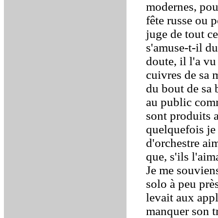
modernes, pour
fête russe ou p
juge de tout ce
s'amuse-t-il d
doute, il l'a 
cuivres de sa 
du bout de sa 
au public comm
sont produits 
quelquefois je
d'orchestre ai
que, s'ils l'aim
Je me souviens
solo à peu prè
levait aux app
manquer son tr