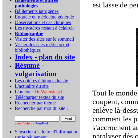
Bâillements et autres
est lasse de pe
pathologies
Bâillements iatrogènes
Enquête en médecine générale
Observations et cas cliniques
Les mystères restant à éclaircir
Bibliographie
Visiter des sites sur le sommeil
Visiter des sites médicaux et
bibliothèques
Index - plan du site
Résumé
-
vulgarisation
Les critères éthiques du site
L'actualité du site
Tout le monde 
L'auteur
:
Dr Walusinski
..
Télécharger textes du site
coupent, comme
Rechecher par thème
Recherche par mot du site :
enlève là-dess
comment les pu
avec l'aide de
FreeFind
s'accrochent au
S'inscrire à la lettre d'information
paralyser dès q
sur le bâillement