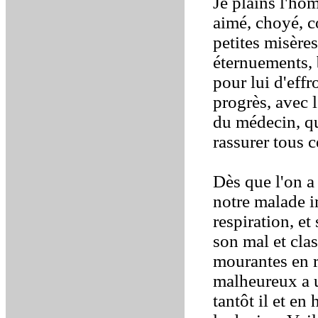
Je plains l'ho
aimé, choyé, c
petites misères
éternuements,
pour lui d'eff
progrès, avec l
du médecin, qu
rassurer tous 
Dès que l'on a
notre malade i
respiration, et
son mal et cla
mourantes en r
malheureux a 
tantôt il et en 