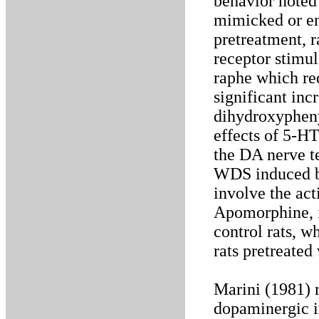
behavior noted
mimicked or e
pretreatment, 
receptor stimul
raphe which red
significant inc
dihydroxypheny
effects of 5-H
the DA nerve t
WDS induced 
involve the act
Apomorphine, i
control rats, w
rats pretreated
Marini (1981) r
dopaminergic i