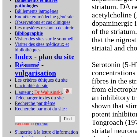
Bâillements et autres
striatum. DA re
pathologies
Bâillements iatrogènes
acetylcholine 
Enquête en médecine générale
dopaminergic i
Observations et cas cliniques
Les mystères restant à éclaircir
of the striatu
Bibliographie
that the nigros
Visiter des sites sur le sommeil
Visiter des sites médicaux et
striatal and ch
bibliothèques
Index - plan du site
Serotonin (5-HT
Résumé
-
concentrations 
vulgarisation
fibres in the s
Les critères éthiques du site
L'actualité du site
from electroph
L'auteur :
Dr Walusinski
.
an inhibitory t
Télécharger textes du site
Recherche par thème
shown that stim
Recherche par mot du site :
potent inhibito
Tongroach (197
avec l'aide de
FreeFind
striatal neuron
S'inscrire à la lettre d'information