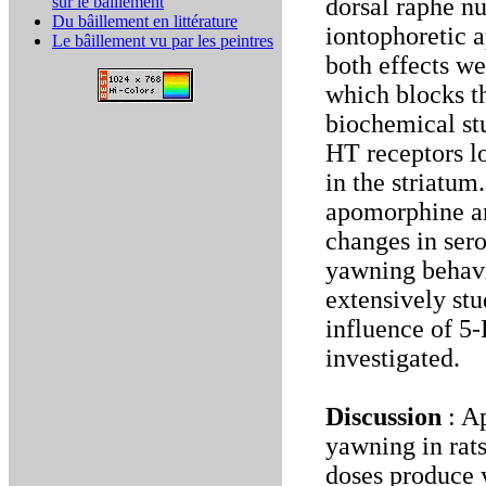
sur le bâillement
dorsal raphe n
Du bâillement en littérature
iontophoretic a
Le bâillement vu par les peintres
both effects w
which blocks th
biochemical stu
HT receptors l
in the striatum
apomorphine an
changes in sero
yawning behavi
extensively stu
influence of 5
investigated.
Discussion
: A
yawning in rats
doses produce 