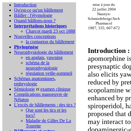
Introduction
mise à jour du
22 juillet 2004
Qu'est-ce qu'un bâillement
Naunyn-
Bâiller : l'étymologie
Schmiedebergs'Arch
Quand bâillons-nous ?
Pharmacol
Interprétations historiques
1987; 335; 667-672
Charcot mardi 23 oct 1888
Nouvelles conceptions
la contagion du bâillement
Phylogénèse
Introduction 
Neurophysiologie du bâillement
apomorphine is 
en anglais
,
yawning
schéma de la
presynaptic do
neurophysiologie
also elicits y
régulation veille-sommeil
Schémas anatomiques
,
reduced by pre
embryologie
scopolamine wh
Sémiologie
et
examen clinique
Complications
manoeuvre de
enhanced by pr
Nélaton
spiroperidol, h
L'excès de bâillements : des tics ?
Que sont les tics et les
proposed that 
tocs?
may interact to
Maladie de Gilles De La
Tourette
dopaminergic-ch