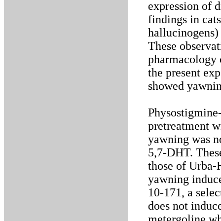
expression of d
findings in cat
hallucinogens) 
These observat
pharmacology o
the present exp
showed yawnin
Physostigmine-
pretreatment w
yawning was no
5,7-DHT. These 
those of Urba-
yawning induc
10-171, a selec
does not induc
metergoline wh