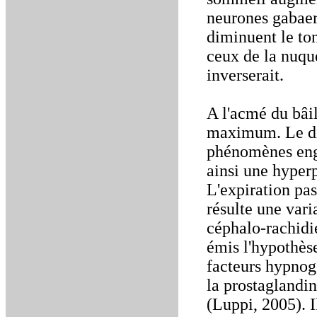
neurones gabae
diminuent le to
ceux de la nuqu
inverserait.
A l'acmé du bâil
maximum. Le di
phénomènes enge
ainsi une hyperp
L'expiration pas
résulte une vari
céphalo-rachidie
émis l'hypothès
facteurs hypnogè
la prostaglandin
(Luppi, 2005). I