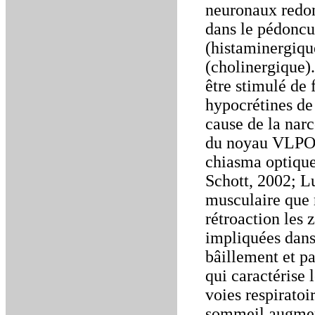
neuronaux redon
dans le pédoncu
(histaminergiqu
(cholinergique).
être stimulé de
hypocrétines de 
cause de la narc
du noyau VLPO d
chiasma optique
Schott, 2002; L
musculaire que 
rétroaction les 
impliquées dans 
bâillement et p
qui caractérise
voies respirato
sommeil augment