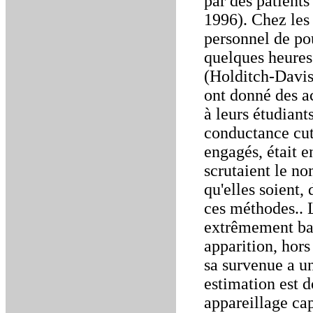
par des patients
1996). Chez les 
personnel de pou
quelques heures
(Holditch-Davis
ont donné des ac
à leurs étudiant
conductance cuta
engagés, était e
scrutaient le no
qu'elles soient,
ces méthodes.. 
extrêmement bana
apparition, hors
sa survenue a u
estimation est 
appareillage cap