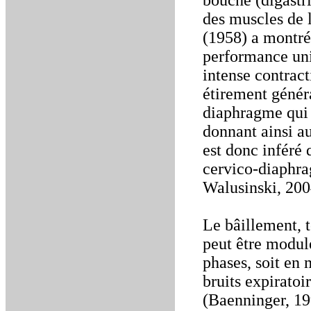
bouche (digastri
des muscles de l
(1958) a montré
performance uni
intense contract
étirement génér
diaphragme qui 
donnant ainsi au
est donc inféré 
cervico-diaphra
Walusinski, 200
Le bâillement, t
peut être modulé
phases, soit en 
bruits expirato
(Baenninger, 19