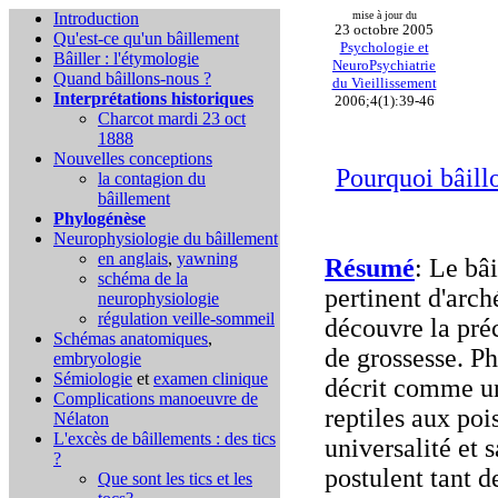
Introduction
mise à jour du
23 octobre 2005
Qu'est-ce qu'un bâillement
Psychologie et
Bâiller : l'étymologie
NeuroPsychiatrie
Quand bâillons-nous ?
du Vieillissement
Interprétations historiques
2006;4(1):39-46
Charcot mardi 23 oct
1888
Nouvelles conceptions
Pourquoi bâill
la contagion du
bâillement
Phylogénèse
Neurophysiologie du bâillement
en anglais
,
yawning
Résumé
: Le bâ
schéma de la
pertinent d'arc
neurophysiologie
régulation veille-sommeil
découvre la pré
Schémas anatomiques
,
de grossesse. P
embryologie
Sémiologie
et
examen clinique
décrit comme un
Complications
manoeuvre de
reptiles aux po
Nélaton
L'excès de bâillements : des tics
universalité et 
?
postulent tant d
Que sont les tics et les