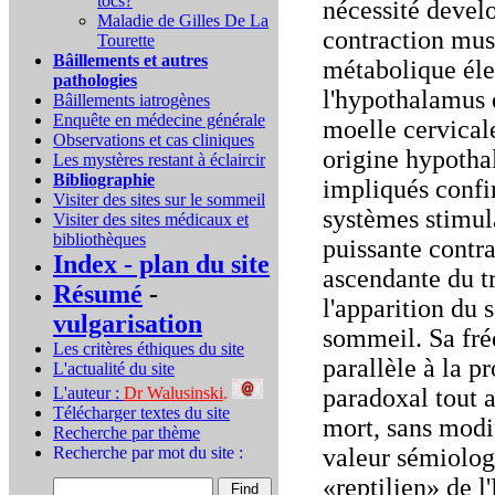
tocs?
nécessité devel
Maladie de Gilles De La
contraction musc
Tourette
Bâillements et autres
métabolique élev
pathologies
l'hypothalamus q
Bâillements iatrogènes
Enquête en médecine générale
moelle cervicale
Observations et cas cliniques
origine hypotha
Les mystères restant à éclaircir
Bibliographie
impliqués confi
Visiter des sites sur le sommeil
systèmes stimula
Visiter des sites médicaux et
bibliothèques
puissante contra
Index - plan du site
ascendante du t
Résumé
-
l'apparition du
vulgarisation
sommeil. Sa fré
Les critères éthiques du site
parallèle à la 
L'actualité du site
L'auteur :
Dr Walusinski
.
paradoxal tout a
Télécharger textes du site
mort, sans modi
Recherche par thème
Recherche par mot du site :
valeur sémiolog
«reptilien» de 