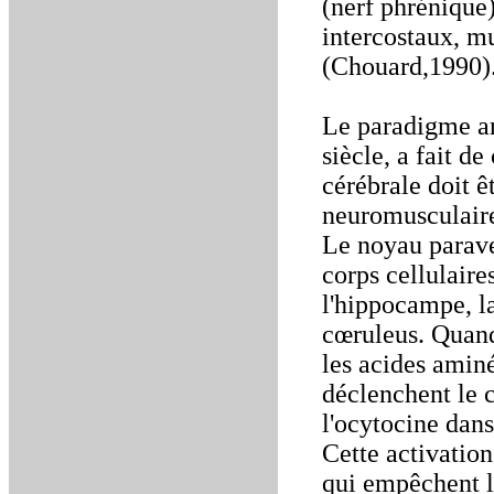
(nerf phrénique)
intercostaux, mu
(Chouard,1990)
Le paradigme an
siècle, a fait 
cérébrale doit ê
neuromusculaire
Le noyau parave
corps cellulaire
l'hippocampe, la
cœruleus. Quand
les acides aminé
déclenchent le 
l'ocytocine dans
Cette activation
qui empêchent le