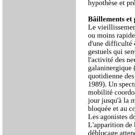
hypothèse et pré
Bâillements et 
Le vieillisseme
ou moins rapide
d'une difficult
gestuels qui sem
l'activité des n
galaninergique 
quotidienne des 
1989). Un spectr
mobilité coordon
jour jusqu'à la 
bloquée et au co
Les agonistes d
L'apparition de 
déblocage atten