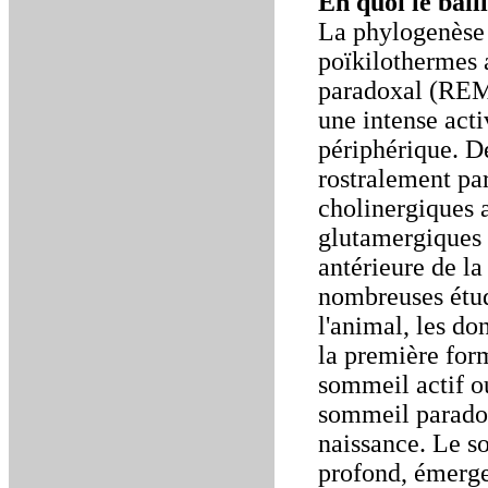
En quoi le bâil
La phylogenèse 
poïkilothermes 
paradoxal (REM s
une intense acti
périphérique. D
rostralement par
cholinergiques a
glutamergiques 
antérieure de la
nombreuses étud
l'animal, les do
la première for
sommeil actif o
sommeil paradox
naissance. Le 
profond, émerge