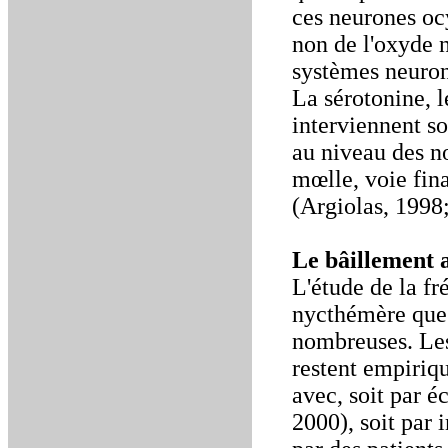
ces neurones ocy
non de l'oxyde n
systèmes neuron
La sérotonine, l
interviennent so
au niveau des n
mœlle, voie fin
(Argiolas, 1998
Le bâillement a
L'étude de la fr
nycthémère que s
nombreuses. Les
restent empiriqu
avec, soit par é
2000), soit par 