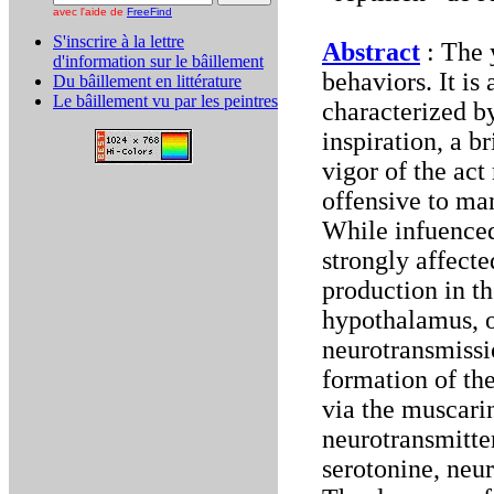
avec l'aide de
FreeFind
S'inscrire à la lettre
Abstract
: The 
d'information sur le bâillement
behaviors. It is
Du bâillement en littérature
Le bâillement vu par les peintres
characterized b
inspiration, a b
vigor of the act
offensive to ma
While infuenced
strongly affect
production in th
hypothalamus, o
neurotransmissi
formation of th
via the muscarin
neurotransmitte
serotonine, neu