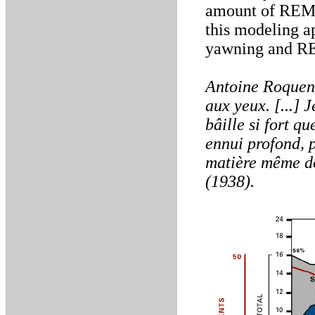
amount of REM 
this modeling a
yawning and RE
Antoine Roquenti
aux yeux. [...] 
bâille si fort q
ennui profond, p
matière même do
(1938).