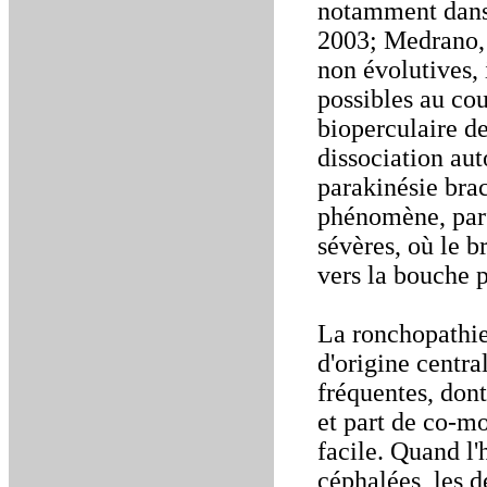
notamment dans 
2003; Medrano, 
non évolutives, 
possibles au co
bioperculaire d
dissociation au
parakinésie brac
phénomène, parf
sévères, où le b
vers la bouche p
La ronchopathie
d'origine centra
fréquentes, don
et part de co-mo
facile. Quand l'h
céphalées, les d