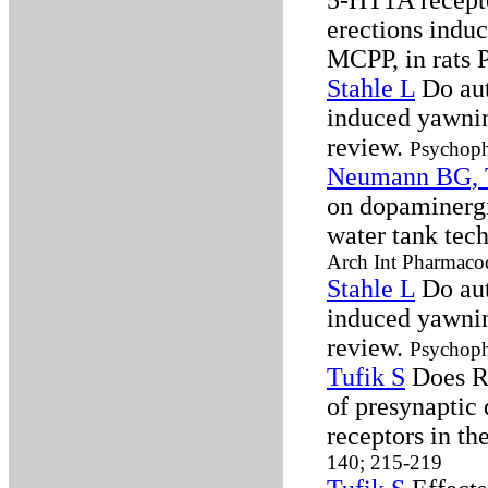
5-HT1A recept
erections indu
MCPP, in rats 
Stahle L
Do aut
induced yawning
review.
Psychoph
Neumann BG, T
on dopaminergi
water tank tec
Arch Int Pharmac
Stahle L
Do aut
induced yawning
review.
Psychoph
Tufik S
Does RE
of presynaptic
receptors in th
140; 215-219