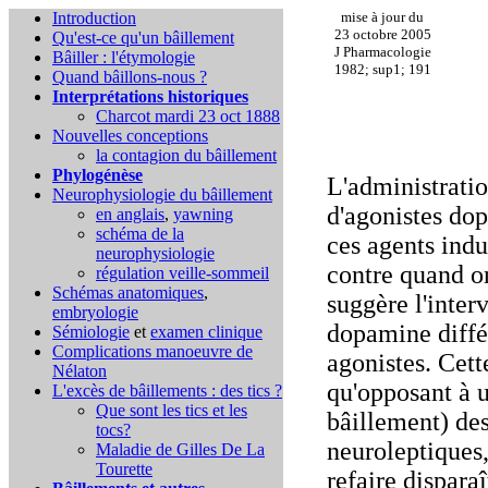
Introduction
mise à jour du
23 octobre 2005
Qu'est-ce qu'un bâillement
J Pharmacologie
Bâiller : l'étymologie
1982; sup1; 191
Quand bâillons-nous ?
Interprétations historiques
Charcot mardi 23 oct 1888
Nouvelles conceptions
la contagion du bâillement
Phylogénèse
L'administratio
Neurophysiologie du bâillement
d'agonistes do
en anglais
,
yawning
schéma de la
ces agents indu
neurophysiologie
contre quand on
régulation veille-sommeil
Schémas anatomiques
,
suggère l'inter
embryologie
dopamine différ
Sémiologie
et
examen clinique
Complications
manoeuvre de
agonistes. Cett
Nélaton
qu'opposant à 
L'excès de bâillements : des tics ?
Que sont les tics et les
bâillement) des
tocs?
neuroleptiques,
Maladie de Gilles De La
Tourette
refaire disparaî