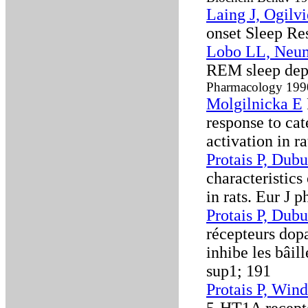
Laing J, Ogilv
onset Sleep Re
Lobo LL, Neum
REM sleep dep
Pharmacology 199
Molgilnicka E
response to ca
activation in r
Protais P, Dubu
characteristic
in rats. Eur J
Protais P, Dubu
récepteurs dop
inhibe les bâil
sup1; 191
Protais P, Wi