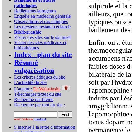
Bâillements et autres
sulpiride et la
pathologies
Bâillements iatrogènes
ailleurs, que to
Enquête en médecine générale
typiques ou « a
Observations et cas cliniques
Les mystères restant à éclaircir
bâillement des
Bibliographie
Visiter des sites sur le sommeil
Enfin, on a étud
Visiter des sites médicaux et
bibliothèques
thermocoagulat
Index - plan du site
accumbens n'aff
Résumé
-
faibles doses d
vulgarisation
bilatérale de l
Les critères éthiques du site
soit par l'hvdr
L'actualité du site
L'auteur :
Dr Walusinski
.
l'apomorphine t
Télécharger textes du site
induits par l'é
Recherche par thème
Recherche par mot du site :
amygdalienne su
l'apomorphine e
avec l'aide de
FreeFind
tonus dopamine
S'inscrire à la lettre d'information
permanence le 