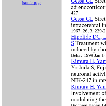
Gessa GL
Stret
haut de page
adrenocortico
427
Gessa GL
Stret
intracerebral 
1967, 26, 3, 229-
Hipolide DC, 
S
Treatment wi
induced by cho
Behav 1999 Jan 1-
Kimura H, Yam
Yoshida S, Fuj
neuronal activi
NIK-247 in rat
Kimura H, Yam
Involvement of 
modulating the 
Biochem Behav 19