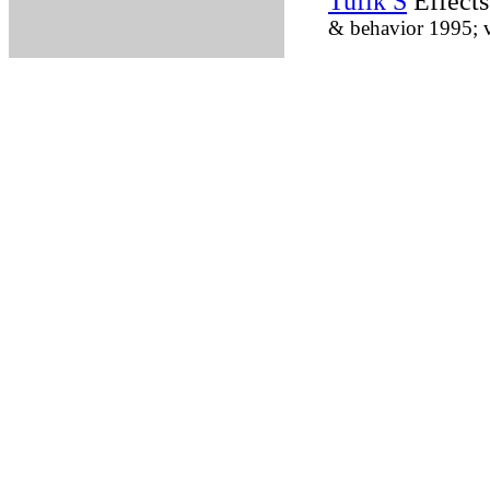
Tufik S
Effects
& behavior 1995; v