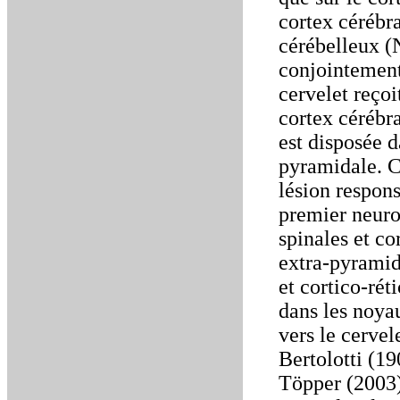
cortex cérébra
cérébelleux 
conjointement 
cervelet reçoi
cortex cérébr
est disposée d
pyramidale. C
lésion respons
premier neuro
spinales et co
extra-pyramida
et cortico-rét
dans les noya
vers le cerve
Bertolotti (19
Töpper (2003)