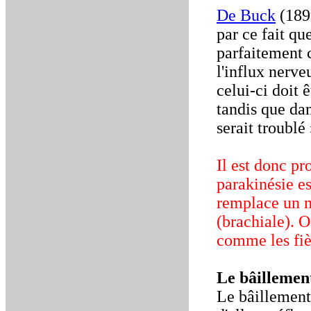
De Buck
(1899
par ce fait que
parfaitement c
l'influx nerv
celui-ci doit 
tandis que dan
serait troublé 
Il est donc pr
parakinésie e
remplace un m
(brachiale). O
comme les fièv
Le bâillemen
Le bâillement