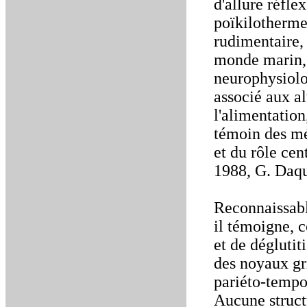
d'allure réfle
poïkilotherme
rudimentaire,
monde marin, a
neurophysiolo
associé aux a
l'alimentatio
témoin des mé
et du rôle ce
1988, G. Daqu
Reconnaissabl
il témoigne, 
et de déglutit
des noyaux gri
pariéto-tempo
Aucune struct