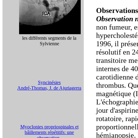
Observations
Observation 
non fumeur, e
hypercholesté
les différents segments de la
1996, il prés
Sylvienne
résolutif en 2
transitoire me
internes de 40
carotidienne 
Syncinésies
thrombus. Que
André-Thomas, J. de Ajuriagerra
magnétique (I
L'échographie 
jour d'aspirin
rotatoire, ra
proportionnell
Myoclonies propriospinales et
bâillements répétitifs: une
hémianopsie. 
observation