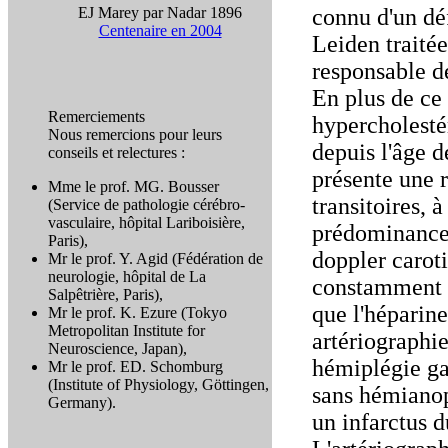
EJ Marey par Nadar 1896
connu d'un dé
Centenaire en 2004
Leiden traité
responsable d
En plus de ce 
Remerciements
hypercholestér
Nous remercions pour leurs
depuis l'âge d
conseils et relectures :
présente une 
Mme le prof. MG. Bousser
transitoires, 
(Service de pathologie cérébro-
vasculaire, hôpital Lariboisière,
prédominance b
Paris),
doppler caroti
Mr le prof. Y. Agid (Fédération de
neurologie, hôpital de La
constamment u
Salpêtrière, Paris),
que l'héparine
Mr le prof. K. Ezure (Tokyo
Metropolitan Institute for
artériographie
Neuroscience, Japan),
hémiplégie gau
Mr le prof. ED. Schomburg
(Institute of Physiology, Göttingen,
sans hémianop
Germany).
un infarctus d