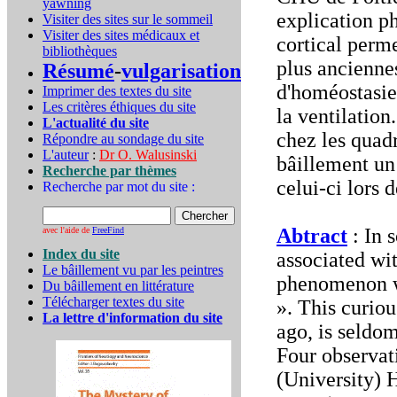
yawning
explication p
Visiter des sites sur le sommeil
Visiter des sites médicaux et
cortical perm
bibliothèques
plus ancienne
Résumé
-
vulgarisation
d'homéostasie 
Imprimer des textes du site
Les critères éthiques du site
la ventilation
L'actualité du site
chez les quadr
Répondre au sondage du site
L'auteur
:
Dr O. Walusinski
bâillement un
Recherche par thèmes
celui-ci lors 
Recherche par mot du site :
Abtract
: In 
avec l'aide de
FreeFind
Index du site
associated wit
Le bâillement vu par les peintres
phenomenon w
Du bâillement en littérature
Télécharger textes du site
». This curio
La lettre d'information du site
ago, is seldom
Four observat
(University) H