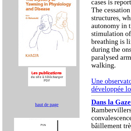
cases is repo
The cessation 
structures, wh
autonomy in t
stimulation o
breathing is 
during the ons
paralysed arm
walking.
Une observaton
développée lo
Dans la Gaze
haut de page
Rambervillers
convalescence 
bâillement tr