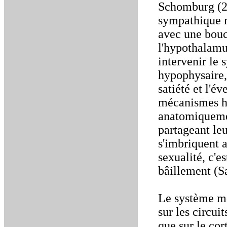
Schomburg (20
sympathique m
avec une boucl
l'hypothalamus
intervenir le 
hypophysaire,
satiété et l'é
mécanismes ho
anatomiquemen
partageant le
s'imbriquent a
sexualité, c'
bâillement (S
Le système mo
sur les circui
que sur le co