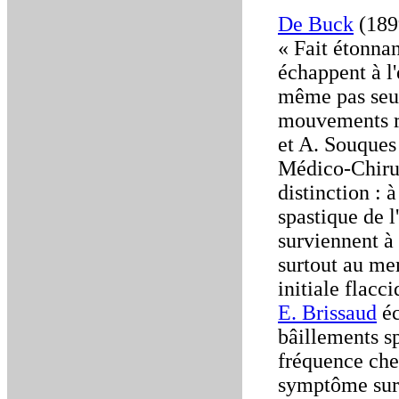
De Buck
(1899
« Fait étonna
échappent à l
même pas seul
mouvements ré
et A. Souques 
Médico-Chirur
distinction : 
spastique de l
surviennent à 
surtout au me
initiale flacc
E. Brissaud
éc
bâillements s
fréquence che
symptôme sura