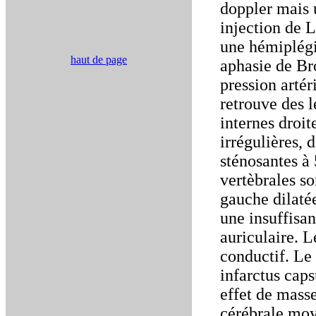
doppler mais 
injection de 
une hémiplégi
haut de page
aphasie de Br
pression arté
retrouve des l
internes droit
irrégulières, 
sténosantes à
vertèbrales s
gauche dilaté
une insuffisa
auriculaire. L
conductif. Le
infarctus caps
effet de masse
cérébrale moy