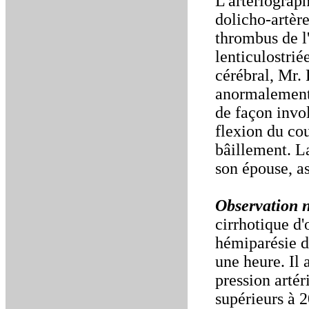
L'artériograph
dolicho-artère
thrombus de l'
lenticulostrié
cérébral, Mr.
anormalement 
de façon invo
flexion du co
bâillement. L
son épouse, as
Observation 
cirrhotique d
hémiparésie d
une heure. Il 
pression artér
supérieurs à 2