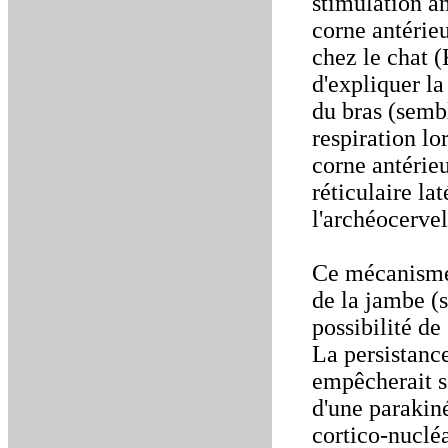
stimulation an
corne antérie
chez le chat 
d'expliquer l
du bras (semb
respiration lo
corne antérie
réticulaire la
l'archéocerve
Ce mécanisme 
de la jambe (s
possibilité de
La persistanc
empêcherait so
d'une parakiné
cortico-nucléa