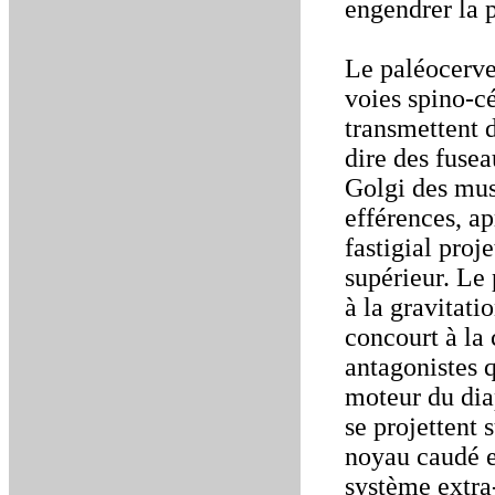
engendrer la p
Le paléocervel
voies spino-cé
transmettent d
dire des fuse
Golgi des mus
efférences, a
fastigial proj
supérieur. Le 
à la gravitat
concourt à la
antagonistes q
moteur du dia
se projettent 
noyau caudé e
système extra