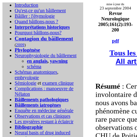
Introduction
mise à jour du
23 septembre 2004
Qu'est-ce qu'un bâillement
Revue
Bâiller : l'étymologie
Neurologique
Quand bâillons-nous ?
2005;161(2):193-
Interprétations historiques
200
Pourquoi bâillons-nous?
Contagion du bâillement
pdf
(
2009
)
Phylogénèse
Tous les
Neurophysiologie du bâillement
All ar
en anglais
,
yawning
schéma
Schémas anatomiques
,
embryologie
Sémiologie
et
examen clinique
Résumé
: Cer
Complications :
manoeuvre de
involontaire 
Nélaton
Bâillements pathologiques
nous avons ba
Bâillements iatrogènes
phénomène cur
Enquête en médecine générale
Observations et cas cliniques
rare parce que
Les mystères restant à éclaircir
observations o
Bibliographie
Neural basis of drug induced
CHU de Poitie