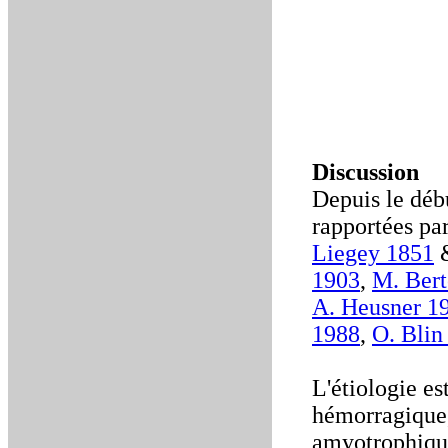
Discussion
Depuis le déb
rapportées pa
Liegey 1851
1903
,
M. Bert
A. Heusner 1
1988
,
O. Blin
L'étiologie es
hémorragique, 
amyotrophique