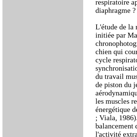
respiratoire a
diaphragme ?
L'étude de la 
initiée par Ma
chronophotogr
chien qui cou
cycle respirat
synchronisati
du travail mus
de piston du j
aérodynamique
les muscles r
énergétique d
; Viala, 1986
balancement d
l'activité ext