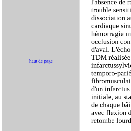
l'absence de 
trouble sensit
dissociation a
cardiaque sinu
hémorragie mé
occlusion com
d'aval. L'éch
TDM réalisée
haut de page
infarctussylvi
temporo-parié
fibromusculai
d'un infarctus
initiale, au s
de chaque bâil
avec flexion d
retombe lourd