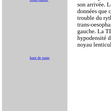
son arrivée. 
données que c
trouble du ry
trans-oesopha
gauche. La T
hypodensité d
noyau lenticul
haut de page