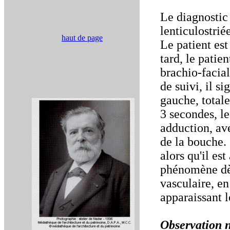
Le diagnostic
lenticulostrié
haut de page
Le patient es
tard, le pati
brachio-facial
de suivi, il s
gauche, total
3 secondes, le
adduction, av
de la bouche. 
alors qu'il es
phénomène dès
vasculaire, e
apparaissant l
Observation 