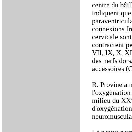
centre du bâi
indiquent que
paraventricula
connexions fr
cervicale sont
contractent p
VII, IX, X, XI
des nerfs dors
accessoires (
R. Provine a 
l'oxygènation
milieu du XX°
d'oxygènation 
neuromusculai