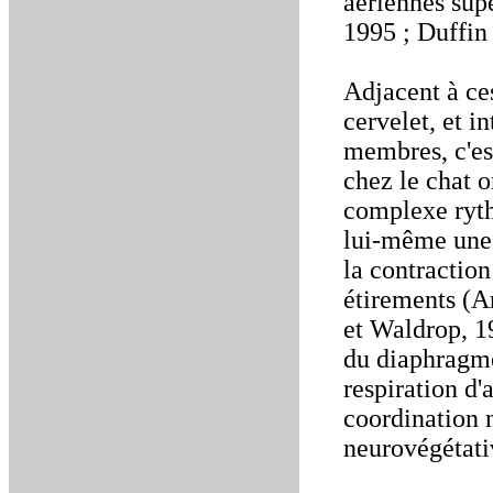
aériennes supé
1995 ; Duffin
Adjacent à ces
cervelet, et i
membres, c'es
chez le chat 
complexe rythm
lui-même une 
la contractio
étirements (A
et Waldrop, 1
du diaphragme 
respiration d'
coordination 
neurovégétati